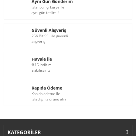
Aynı Gün Gönderim
İstanbul içi kurye ile
H16
D6S Xenon Serisi
aynı gün teslim!!!
H18
D8S Xenon Serisi
Güvenli Alışveriş
H27(881)
256 Bit SSL ile güvenli
alışveriş
9005(HB3)
Havale ile
9006(HB4)
%15 indirimli
alabilirsiniz
9012(HIR2)
D1S
Kapıda Ödeme
Kapıda ödeme ile
D1R
istediğiniz ürünü alın
D2S
D2R
KATEGORİLER
D3S