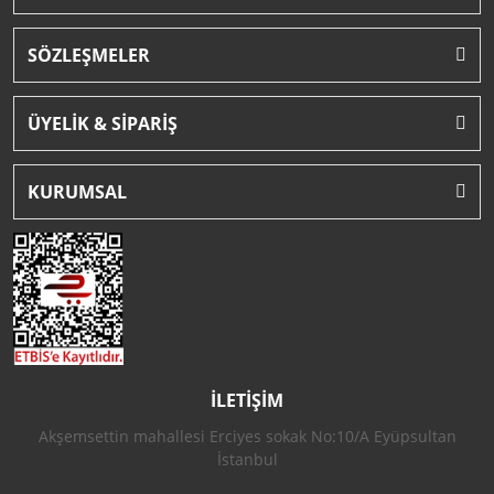
SÖZLEŞMELER
ÜYELİK & SİPARİŞ
KURUMSAL
İLETİŞİM
Akşemsettin mahallesi Erciyes sokak No:10/A Eyüpsultan
İstanbul