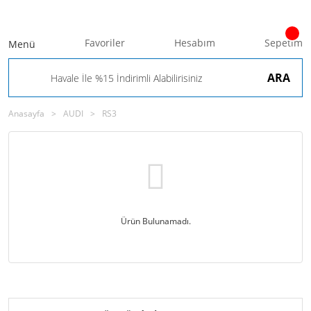
Favoriler
Hesabım
Sepetim
Menü
ARA
Anasayfa
AUDI
RS3
Ürün Bulunamadı.