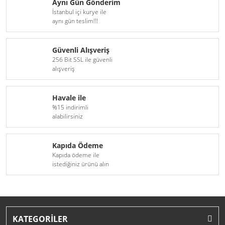
Aynı Gün Gönderim
İstanbul içi kurye ile
aynı gün teslim!!!
Güvenli Alışveriş
256 Bit SSL ile güvenli
alışveriş
Havale ile
%15 indirimli
alabilirsiniz
Kapıda Ödeme
Kapıda ödeme ile
istediğiniz ürünü alın
KATEGORİLER