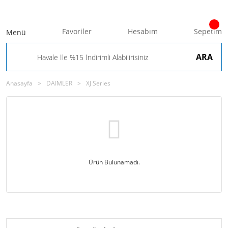
Favoriler
Hesabım
Sepetim
Menü
ARA
Anasayfa
DAIMLER
XJ Series
Ürün Bulunamadı.