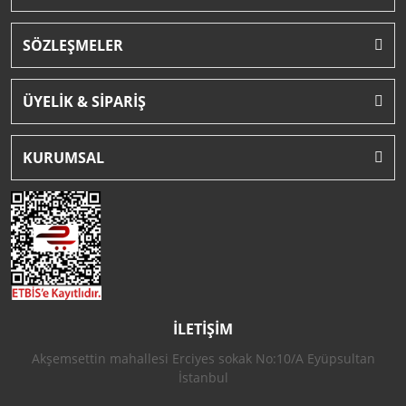
SÖZLEŞMELER
ÜYELİK & SİPARİŞ
KURUMSAL
İLETİŞİM
Akşemsettin mahallesi Erciyes sokak No:10/A Eyüpsultan
İstanbul