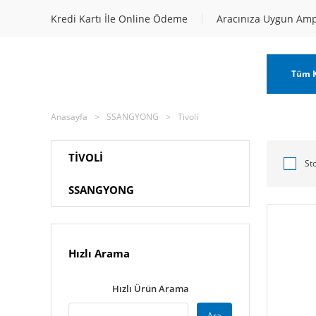
Kredi Kartı İle Online Ödeme
Aracınıza Uygun Am
Tüm K
Anasayfa
SSANGYONG
Tivoli
TIVOLI
St
SSANGYONG
Hızlı Arama
Hızlı Ürün Arama
Ara