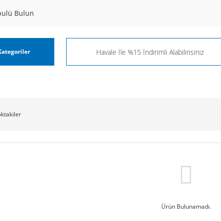
pulü Bulun
ategoriler
oktakiler
Ürün Bulunamadı.