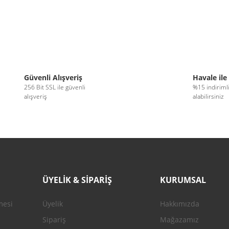
Güvenli Alışveriş
Havale ile
256 Bit SSL ile güvenli
%15 indiriml
alışveriş
alabilirsiniz
ÜYELİK & SİPARİŞ
KURUMSAL
mesi
Üyelik
Hakkımızda
Sipariş
Mağazamız