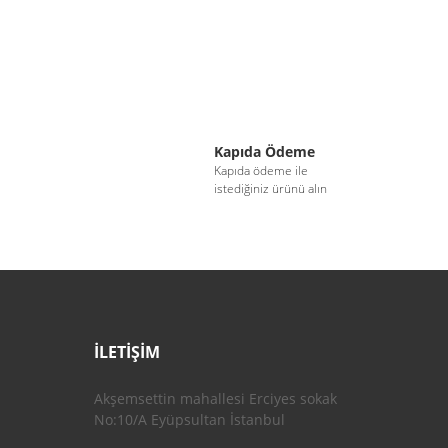
Kapıda Ödeme
i
Kapıda ödeme ile
istediğiniz ürünü alın
İLETİŞİM
Akşemsettin mahallesi Erciyes sokak
No:10/A Eyüpsultan İstanbul