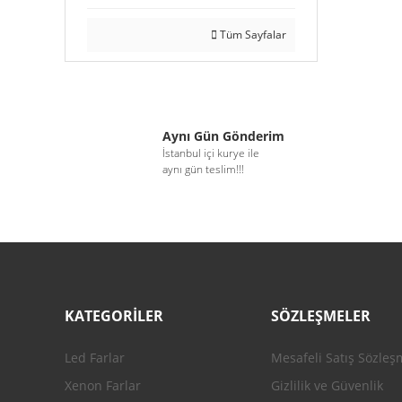
Tüm Sayfalar
Aynı Gün Gönderim
İstanbul içi kurye ile
aynı gün teslim!!!
KATEGORİLER
SÖZLEŞMELER
Led Farlar
Mesafeli Satış Sözleş
Xenon Farlar
Gizlilik ve Güvenlik