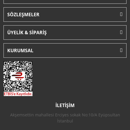
SÖZLEŞMELER
ÜYELİK & SİPARİŞ
KURUMSAL
İLETİŞİM
Akşemsettin mahallesi Erciyes sokak No:10/A Eyüpsultan
İstanbul