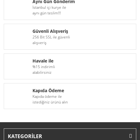
Aynı Gün Gönderim
İstanbul içi kurye ile
aynı gün teslim!!!
Güvenli Alışveriş
256 Bit SSL ile güvenli
alışveriş
Havale ile
%15 indirimli
alabilirsiniz
Kapıda Ödeme
Kapıda ödeme ile
istediğiniz ürünü alın
KATEGORİLER