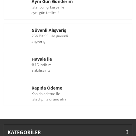
Aynı Gün Gönderim
İstanbul içi kurye ile
H16
D6S Xenon Serisi
aynı gün teslim!!!
H18
D8S Xenon Serisi
Güvenli Alışveriş
H27(881)
256 Bit SSL ile güvenli
alışveriş
9005(HB3)
Havale ile
9006(HB4)
%15 indirimli
alabilirsiniz
9012(HIR2)
D1S
Kapıda Ödeme
Kapıda ödeme ile
D1R
istediğiniz ürünü alın
D2S
D2R
KATEGORİLER
D3S