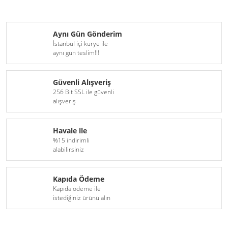
H16
D6S Xenon Serisi
Aynı Gün Gönderim
H18
D8S Xenon Serisi
İstanbul içi kurye ile
aynı gün teslim!!!
H27(881)
9005(HB3)
Güvenli Alışveriş
256 Bit SSL ile güvenli
9006(HB4)
alışveriş
9012(HIR2)
Havale ile
D1S
%15 indirimli
alabilirsiniz
D1R
Kapıda Ödeme
D2S
Kapıda ödeme ile
istediğiniz ürünü alın
D2R
D3S