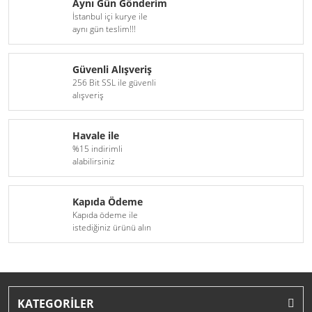
Aynı Gün Gönderim
İstanbul içi kurye ile
H16
D6S Xenon Serisi
aynı gün teslim!!!
H18
D8S Xenon Serisi
Güvenli Alışveriş
H27(881)
256 Bit SSL ile güvenli
alışveriş
9005(HB3)
Havale ile
9006(HB4)
%15 indirimli
alabilirsiniz
9012(HIR2)
D1S
Kapıda Ödeme
Kapıda ödeme ile
D1R
istediğiniz ürünü alın
D2S
D2R
KATEGORİLER
D3S