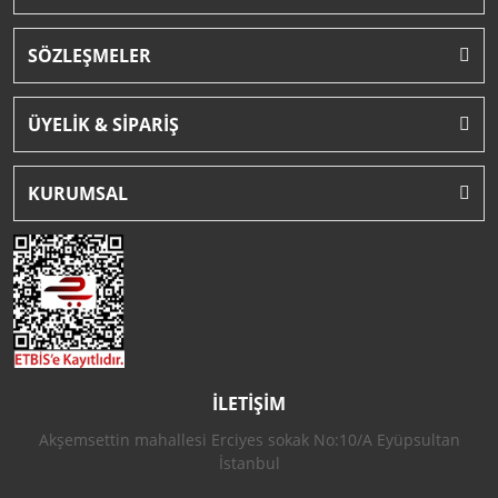
SÖZLEŞMELER
ÜYELİK & SİPARİŞ
KURUMSAL
İLETİŞİM
Akşemsettin mahallesi Erciyes sokak No:10/A Eyüpsultan
İstanbul