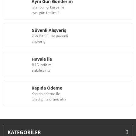
Aynı Gün Gönderim
İstanbul içi kurye ile
aynı gün teslim!!!
Güvenli Alışveriş
256 Bit SSL ile güvenli
alışveriş
Havale ile
%15 indirimli
alabilirsiniz
Kapıda Ödeme
Kapıda ödeme ile
istediğiniz ürünü alın
KATEGORİLER