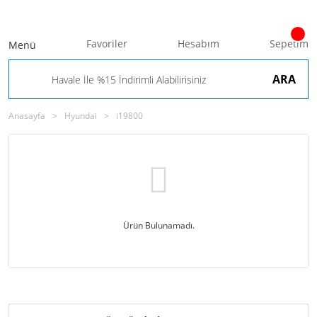
Favoriler
Hesabım
Sepetim
Menü
ARA
Anasayfa
Hyundai
i19800
Ürün Bulunamadı.