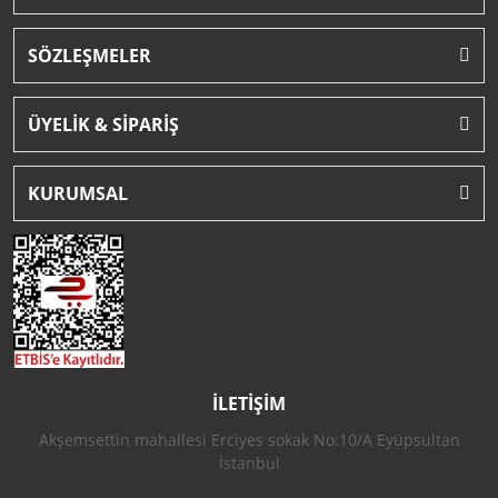
SÖZLEŞMELER
ÜYELİK & SİPARİŞ
KURUMSAL
İLETİŞİM
Akşemsettin mahallesi Erciyes sokak No:10/A Eyüpsultan
İstanbul