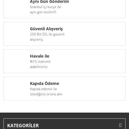
Aynı Gün Gönderim
İstanbul içi kurye ile
aynı gün teslim!!!
Güvenli Alışveriş
256 Bit SSL ile güvenli
alışveriş
Havale ile
%15 indirimli
alabilirsiniz
Kapıda Ödeme
Kapıda ödeme ile
istediğiniz ürünü alın
KATEGORİLER