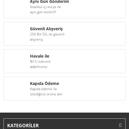
Aynı Gün Gönderim
İstanbul içi kurye ile
H16
D6S Xenon Serisi
aynı gün teslim!!!
H18
D8S Xenon Serisi
Güvenli Alışveriş
H27(881)
256 Bit SSL ile güvenli
alışveriş
9005(HB3)
Havale ile
9006(HB4)
%15 indirimli
alabilirsiniz
9012(HIR2)
D1S
Kapıda Ödeme
Kapıda ödeme ile
D1R
istediğiniz ürünü alın
D2S
D2R
KATEGORİLER
D3S