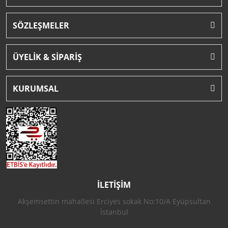
SÖZLEŞMELER
ÜYELİK & SİPARİŞ
KURUMSAL
İLETİŞİM
Akşemsettin mahallesi Erciyes sokak No:10/A Eyüpsultan
İstanbul