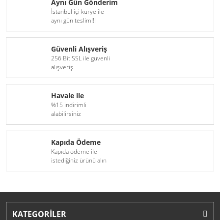
Aynı Gün Gönderim
İstanbul içi kurye ile
aynı gün teslim!!!
Güvenli Alışveriş
256 Bit SSL ile güvenli
alışveriş
Havale ile
%15 indirimli
alabilirsiniz
Kapıda Ödeme
Kapıda ödeme ile
istediğiniz ürünü alın
KATEGORİLER