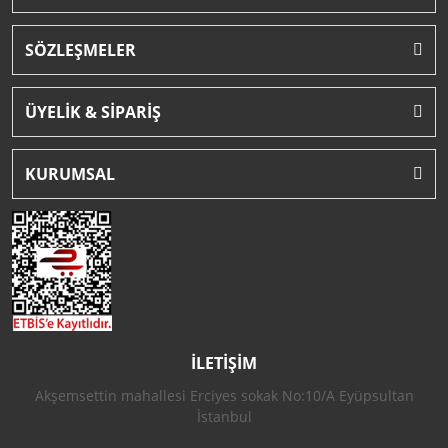
SÖZLEŞMELER
ÜYELİK & SİPARİŞ
KURUMSAL
İLETİŞİM
Akşemsettin mahallesi Erciyes sokak No:10/A Eyüpsultan
İstanbul