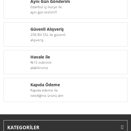
Aynı Gün Gönderim
İstanbul içi kurye ile
aynı gün teslim!!!
Güvenli Alışveriş
256 Bit SSL ile güvenli
alışveriş
Havale ile
%15 indirimli
alabilirsiniz
Kapıda Ödeme
Kapıda ödeme ile
istediğiniz ürünü alın
KATEGORİLER