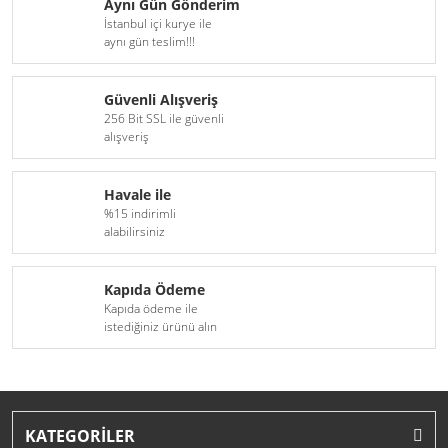
Aynı Gün Gönderim
İstanbul içi kurye ile
H16
D6S Xenon Serisi
aynı gün teslim!!!
H18
D8S Xenon Serisi
Güvenli Alışveriş
H27(881)
256 Bit SSL ile güvenli
alışveriş
9005(HB3)
Havale ile
9006(HB4)
%15 indirimli
alabilirsiniz
9012(HIR2)
D1S
Kapıda Ödeme
Kapıda ödeme ile
D1R
istediğiniz ürünü alın
D2S
D2R
KATEGORİLER
D3S