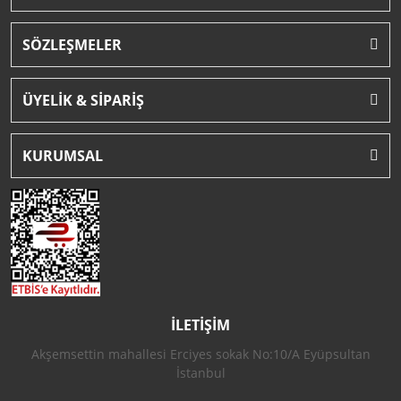
SÖZLEŞMELER
ÜYELİK & SİPARİŞ
KURUMSAL
İLETİŞİM
Akşemsettin mahallesi Erciyes sokak No:10/A Eyüpsultan
İstanbul