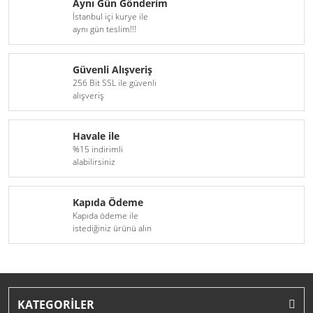
Aynı Gün Gönderim
İstanbul içi kurye ile
aynı gün teslim!!!
Güvenli Alışveriş
256 Bit SSL ile güvenli
alışveriş
Havale ile
%15 indirimli
alabilirsiniz
Kapıda Ödeme
Kapıda ödeme ile
istediğiniz ürünü alın
KATEGORİLER