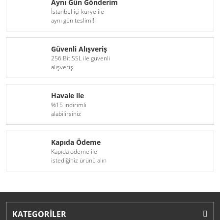
Aynı Gün Gönderim
İstanbul içi kurye ile
aynı gün teslim!!!
Güvenli Alışveriş
256 Bit SSL ile güvenli
alışveriş
Havale ile
%15 indirimli
alabilirsiniz
Kapıda Ödeme
Kapıda ödeme ile
istediğiniz ürünü alın
KATEGORİLER