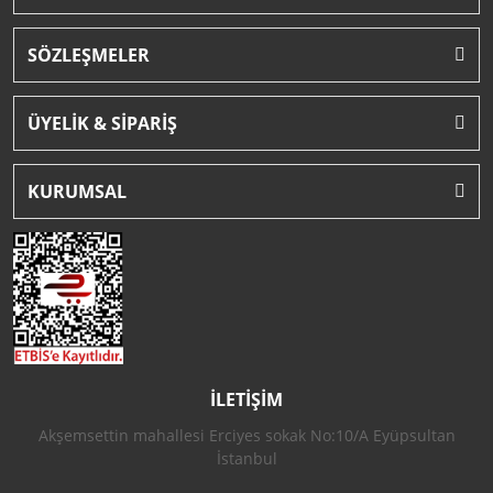
SÖZLEŞMELER
ÜYELİK & SİPARİŞ
KURUMSAL
İLETİŞİM
Akşemsettin mahallesi Erciyes sokak No:10/A Eyüpsultan
İstanbul