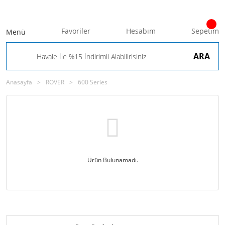
Favoriler
Hesabım
Sepetim
Menü
ARA
Anasayfa
ROVER
600 Series
Ürün Bulunamadı.