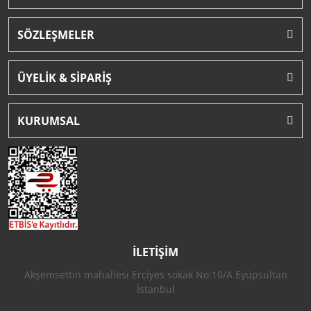
SÖZLEŞMELER
ÜYELİK & SİPARİŞ
KURUMSAL
İLETİŞİM
Akşemsettin mahallesi Erciyes sokak No:10/A Eyüpsultan
İstanbul