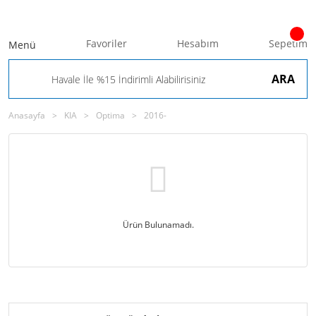
Favoriler
Hesabım
Sepetim
Menü
ARA
Anasayfa
KIA
Optima
2016-
Ürün Bulunamadı.