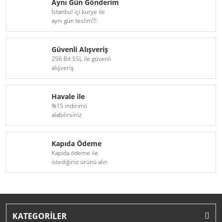
Aynı Gün Gönderim
İstanbul içi kurye ile
aynı gün teslim!!!
Güvenli Alışveriş
256 Bit SSL ile güvenli
alışveriş
Havale ile
%15 indirimli
alabilirsiniz
Kapıda Ödeme
Kapıda ödeme ile
istediğiniz ürünü alın
KATEGORİLER