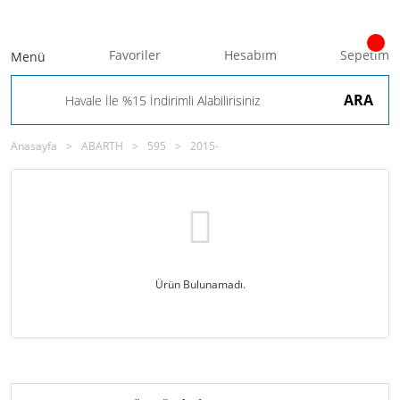
Favoriler
Hesabım
Sepetim
Menü
ARA
Anasayfa
ABARTH
595
2015-
Ürün Bulunamadı.