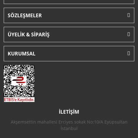
SÖZLEŞMELER
ÜYELİK & SİPARİŞ
KURUMSAL
İLETİŞİM
Akşemsettin mahallesi Erciyes sokak No:10/A Eyüpsultan
İstanbul