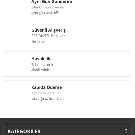
Aynı Gün Gönderim
İstanbul içi kurye ile
aynı gün teslim!!!
Güvenli Alışveriş
256 Bit SSL ile güvenli
alışveriş
Havale ile
%15 indirimli
alabilirsiniz
Kapıda Ödeme
Kapıda ödeme ile
istediğiniz ürünü alın
KATEGORİLER