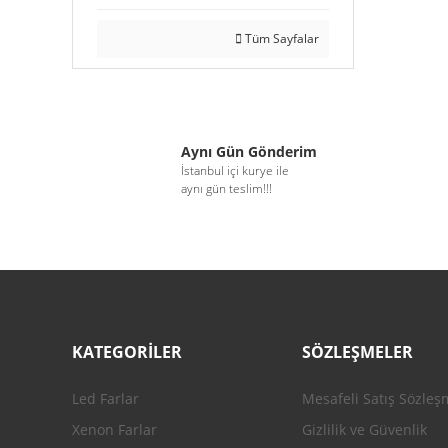
Tüm Sayfalar
Aynı Gün Gönderim
İstanbul içi kurye ile
aynı gün teslim!!!
KATEGORİLER
SÖZLEŞMELER
Led Farlar
Mesafeli Satış Sözleş
Xenon Farlar
Gizlilik ve Güvenlik