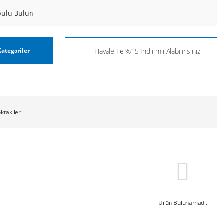
pulü Bulun
ategoriler
oktakiler
Ürün Bulunamadı.