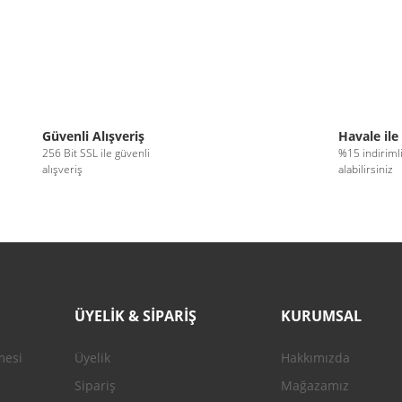
Güvenli Alışveriş
Havale ile
256 Bit SSL ile güvenli
%15 indiriml
alışveriş
alabilirsiniz
ÜYELİK & SİPARİŞ
KURUMSAL
mesi
Üyelik
Hakkımızda
Sipariş
Mağazamız