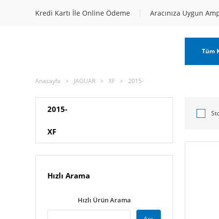
Kredi Kartı İle Online Ödeme
Aracınıza Uygun Am
Tüm K
Anasayfa
JAGUAR
XF
2015-
2015-
St
XF
Hızlı Arama
Hızlı Ürün Arama
Ara