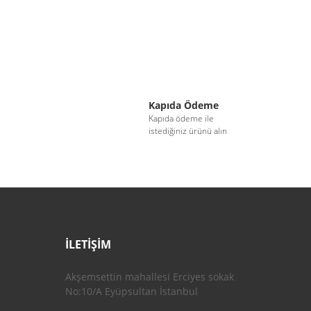
Kapıda Ödeme
i
Kapıda ödeme ile
istediğiniz ürünü alın
İLETİŞİM
Akşemsettin mahallesi Erciyes sokak
No:10/A Eyüpsultan İstanbul