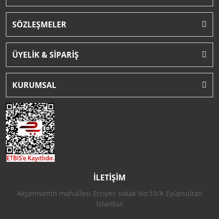
SÖZLEŞMELER
ÜYELİK & SİPARİŞ
KURUMSAL
İLETİŞİM
Akşemsettin mahallesi Erciyes sokak No:10/A Eyüpsultan
İstanbul