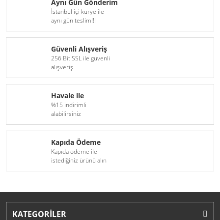
Aynı Gün Gönderim
İstanbul içi kurye ile
aynı gün teslim!!!
Güvenli Alışveriş
256 Bit SSL ile güvenli
alışveriş
Havale ile
%15 indirimli
alabilirsiniz
Kapıda Ödeme
Kapıda ödeme ile
istediğiniz ürünü alın
KATEGORİLER