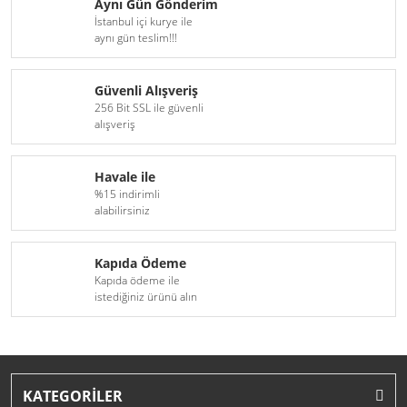
Aynı Gün Gönderim
İstanbul içi kurye ile
H16
D6S Xenon Serisi
aynı gün teslim!!!
H18
D8S Xenon Serisi
Güvenli Alışveriş
H27(881)
256 Bit SSL ile güvenli
alışveriş
9005(HB3)
Havale ile
9006(HB4)
%15 indirimli
alabilirsiniz
9012(HIR2)
D1S
Kapıda Ödeme
Kapıda ödeme ile
D1R
istediğiniz ürünü alın
D2S
D2R
KATEGORİLER
D3S