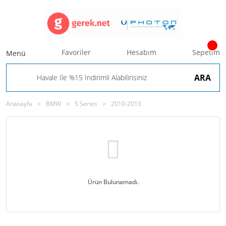
Favoriler
Hesabım
Sepetim
Menü
ARA
Anasayfa
BMW
5 Series
2010-2013
Ürün Bulunamadı.