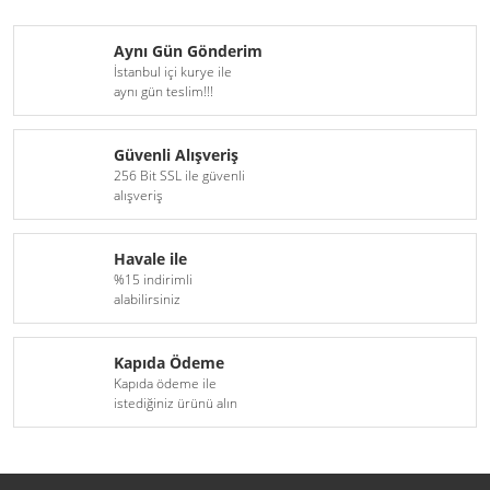
Aynı Gün Gönderim
İstanbul içi kurye ile
aynı gün teslim!!!
Güvenli Alışveriş
256 Bit SSL ile güvenli
alışveriş
Havale ile
%15 indirimli
alabilirsiniz
Kapıda Ödeme
Kapıda ödeme ile
istediğiniz ürünü alın