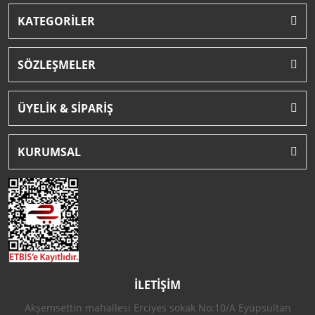
KATEGORİLER
SÖZLEŞMELER
ÜYELİK & SİPARİŞ
KURUMSAL
İLETİŞİM
Akşemsettin mahallesi Erciyes sokak No:10/A Eyüpsultan