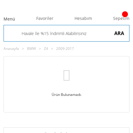
Favoriler
Hesabım
Sepetim
Menü
ARA
Anasayfa
BMW
Z4
2009-2017
Ürün Bulunamadı.