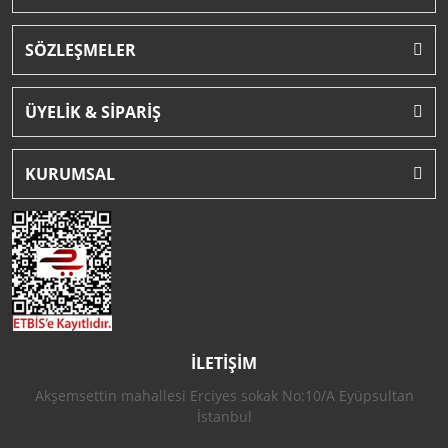
SÖZLEŞMELER
ÜYELİK & SİPARİŞ
KURUMSAL
İLETİŞİM
Akşemsettin mahallesi Erciyes sokak No:10/A Eyüpsultan
İstanbul