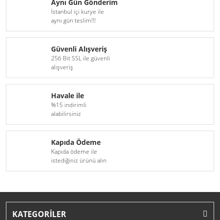
Aynı Gün Gönderim
İstanbul içi kurye ile
aynı gün teslim!!!
Güvenli Alışveriş
256 Bit SSL ile güvenli
alışveriş
Havale ile
%15 indirimli
alabilirsiniz
Kapıda Ödeme
Kapıda ödeme ile
istediğiniz ürünü alın
KATEGORİLER