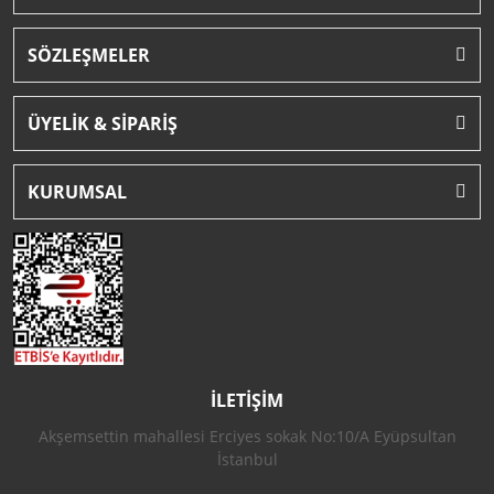
SÖZLEŞMELER
ÜYELİK & SİPARİŞ
KURUMSAL
İLETİŞİM
Akşemsettin mahallesi Erciyes sokak No:10/A Eyüpsultan
İstanbul