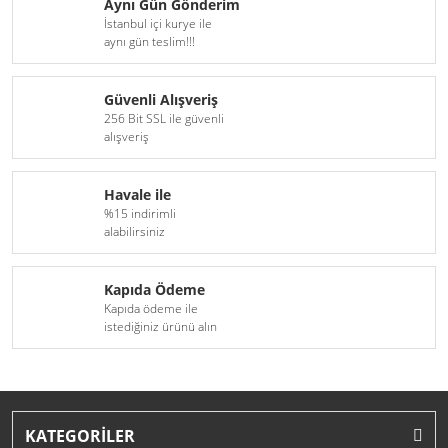
Aynı Gün Gönderim
İstanbul içi kurye ile
aynı gün teslim!!!
Güvenli Alışveriş
256 Bit SSL ile güvenli
alışveriş
Havale ile
%15 indirimli
alabilirsiniz
Kapıda Ödeme
Kapıda ödeme ile
istediğiniz ürünü alın
KATEGORİLER