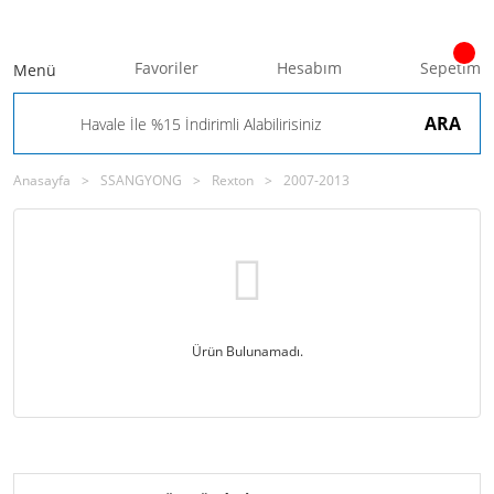
Favoriler
Hesabım
Sepetim
Menü
ARA
Anasayfa
SSANGYONG
Rexton
2007-2013
Ürün Bulunamadı.