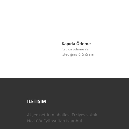
Kapıda Ödeme
i
Kapıda ödeme ile
istediğiniz ürünü alın
İLETİŞİM
Akşemsettin mahallesi Erciyes sokak
No:10/A Eyüpsultan İstanbul