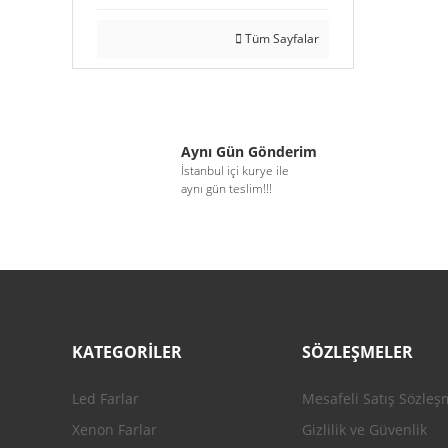
Tüm Sayfalar
Aynı Gün Gönderim
İstanbul içi kurye ile
aynı gün teslim!!!
KATEGORİLER
SÖZLEŞMELER
Led Farlar
Mesafeli Satış Sözleş
Xenon Farlar
Gizlilik ve Güvenlik