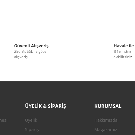
Güvenli Alışveriş
Havale ile
256 Bit SSL ile güvenli
%15 indiriml
alışveriş
alabilirsiniz
ÜYELİK & SİPARİŞ
KURUMSAL
mesi
Üyelik
Hakkımızda
Sipariş
Mağazamız