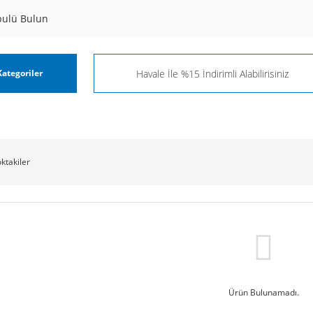
pulü Bulun
ategoriler
oktakiler
Ürün Bulunamadı.