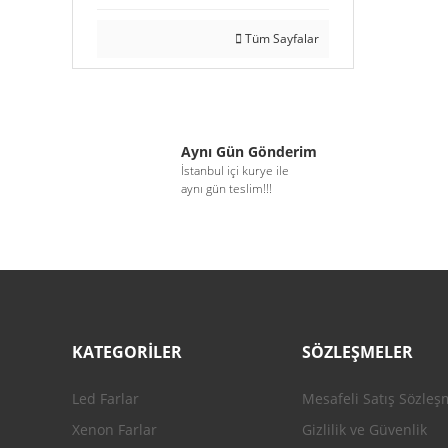
Tüm Sayfalar
Aynı Gün Gönderim
İstanbul içi kurye ile
aynı gün teslim!!!
KATEGORİLER
SÖZLEŞMELER
Led Farlar
Mesafeli Satış Sözleş
Xenon Farlar
Gizlilik ve Güvenlik