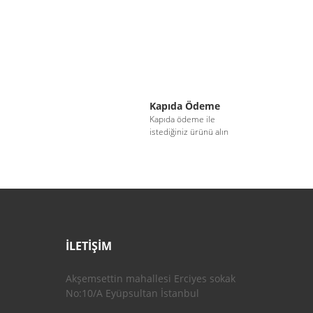
Kapıda Ödeme
i
Kapıda ödeme ile
istediğiniz ürünü alın
İLETİŞİM
Akşemsettin mahallesi Erciyes sokak
No:10/A Eyüpsultan İstanbul