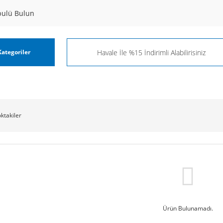
pulü Bulun
ategoriler
oktakiler
Ürün Bulunamadı.