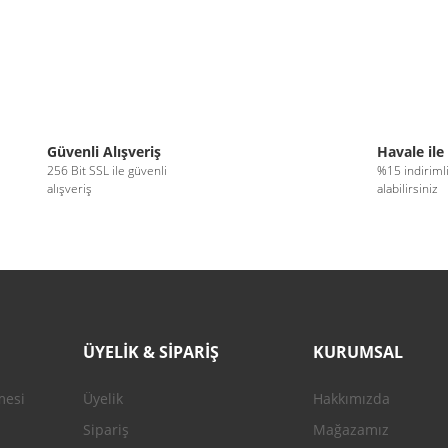
Güvenli Alışveriş
Havale ile
256 Bit SSL ile güvenli
%15 indiriml
alışveriş
alabilirsiniz
ÜYELİK & SİPARİŞ
KURUMSAL
mesi
Üyelik
Hakkımızda
Sipariş
Mağazamız