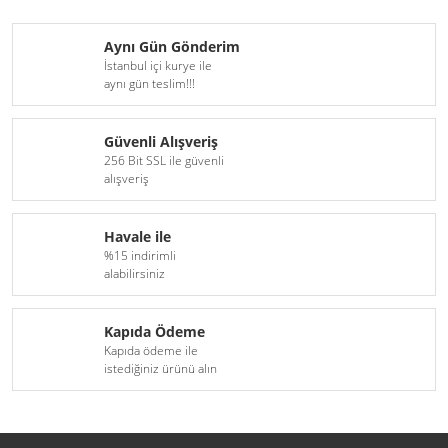
H16
D6S Xenon Serisi
Aynı Gün Gönderim
İstanbul içi kurye ile
H18
D8S Xenon Serisi
aynı gün teslim!!!
H27(881)
Güvenli Alışveriş
9005(HB3)
256 Bit SSL ile güvenli
alışveriş
9006(HB4)
9012(HIR2)
Havale ile
%15 indirimli
alabilirsiniz
D1S
D1R
Kapıda Ödeme
Kapıda ödeme ile
D2S
istediğiniz ürünü alın
D2R
D3S