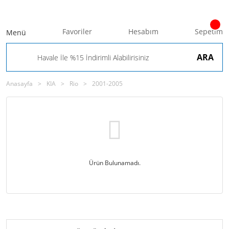
Favoriler
Hesabım
Sepetim
Menü
ARA
Anasayfa
KIA
Rio
2001-2005
Ürün Bulunamadı.