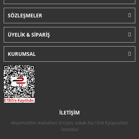
SÖZLEŞMELER
ÜYELİK & SİPARİŞ
KURUMSAL
İLETİŞİM
Akşemsettin mahallesi Erciyes sokak No:10/A Eyüpsultan
İstanbul