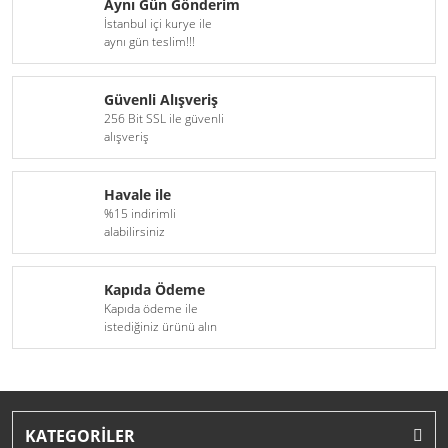
Aynı Gün Gönderim
İstanbul içi kurye ile
aynı gün teslim!!!
Güvenli Alışveriş
256 Bit SSL ile güvenli
alışveriş
Havale ile
%15 indirimli
alabilirsiniz
Kapıda Ödeme
Kapıda ödeme ile
istediğiniz ürünü alın
KATEGORİLER