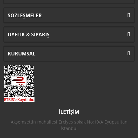
SÖZLEŞMELER
ÜYELİK & SİPARİŞ
KURUMSAL
İLETİŞİM
Akşemsettin mahallesi Erciyes sokak No:10/A Eyüpsultan
İstanbul