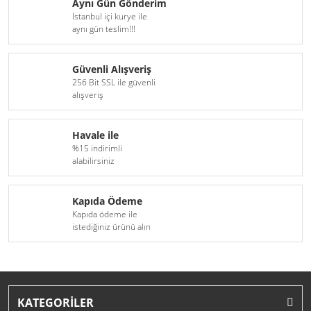
Aynı Gün Gönderim
İstanbul içi kurye ile
aynı gün teslim!!!
Güvenli Alışveriş
256 Bit SSL ile güvenli
alışveriş
Havale ile
%15 indirimli
alabilirsiniz
Kapıda Ödeme
Kapıda ödeme ile
istediğiniz ürünü alın
KATEGORİLER