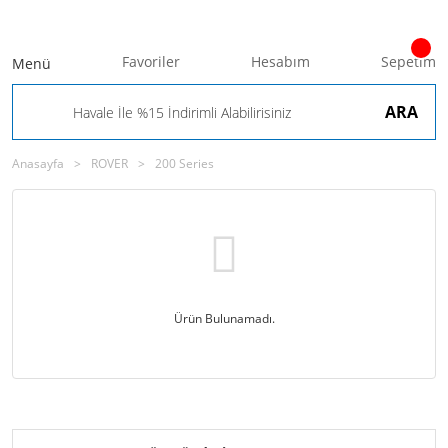
Favoriler
Hesabım
Sepetim
Menü
ARA
Anasayfa
ROVER
200 Series
Ürün Bulunamadı.