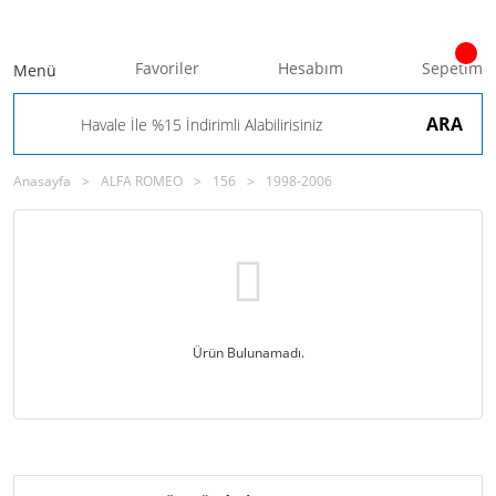
Favoriler
Hesabım
Sepetim
Menü
ARA
Anasayfa
ALFA ROMEO
156
1998-2006
Ürün Bulunamadı.