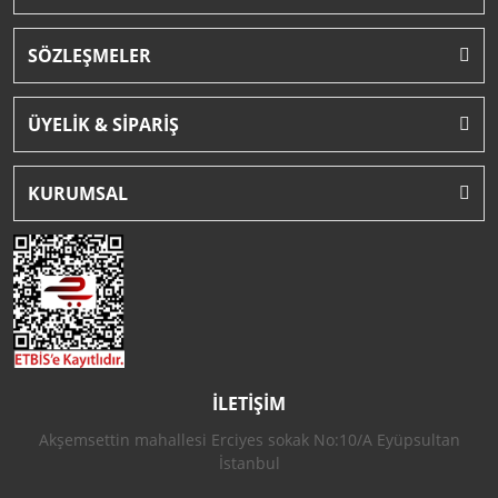
SÖZLEŞMELER
ÜYELİK & SİPARİŞ
KURUMSAL
İLETİŞİM
Akşemsettin mahallesi Erciyes sokak No:10/A Eyüpsultan
İstanbul