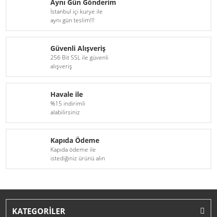
Aynı Gün Gönderim
İstanbul içi kurye ile
aynı gün teslim!!!
Güvenli Alışveriş
256 Bit SSL ile güvenli
alışveriş
Havale ile
%15 indirimli
alabilirsiniz
Kapıda Ödeme
Kapıda ödeme ile
istediğiniz ürünü alın
KATEGORİLER