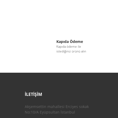
Kapıda Ödeme
i
Kapıda ödeme ile
istediğiniz ürünü alın
İLETİŞİM
Akşemsettin mahallesi Erciyes sokak
No:10/A Eyüpsultan İstanbul