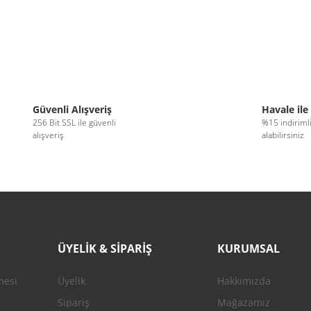
Güvenli Alışveriş
Havale ile
256 Bit SSL ile güvenli
%15 indiriml
alışveriş
alabilirsiniz
ÜYELİK & SİPARİŞ
KURUMSAL
mesi
Üyelik
Hakkımızda
Sipariş
Mağazamız