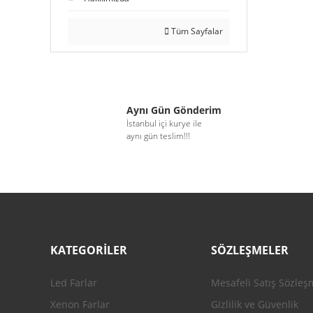
Tüm Sayfalar
Aynı Gün Gönderim
İstanbul içi kurye ile
aynı gün teslim!!!
KATEGORİLER
SÖZLEŞMELER
Led Farlar
Mesafeli Satış Sözleş
Xenon Farlar
Gizlilik ve Güvenlik