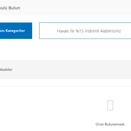
pulü Bulun
üm Kategoriler
oktakiler
Ürün Bulunamadı.