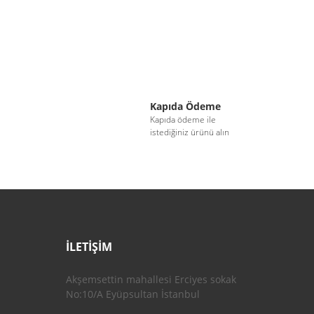
Kapıda Ödeme
i
Kapıda ödeme ile
istediğiniz ürünü alın
İLETİŞİM
Akşemsettin mahallesi Erciyes sokak
No:10/A Eyüpsultan İstanbul