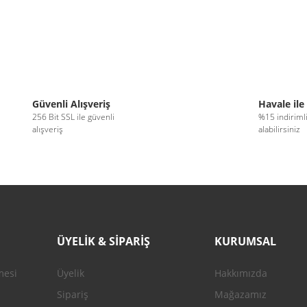
Güvenli Alışveriş
Havale ile
256 Bit SSL ile güvenli
%15 indiriml
alışveriş
alabilirsiniz
ÜYELİK & SİPARİŞ
KURUMSAL
mesi
Üyelik
Hakkımızda
Sipariş
Mağazamız