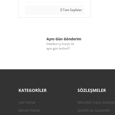
Tüm Sayfalar
Aynı Gün Gönderim
İstanbul içi kurye ile
aynı gün teslim!!!
KATEGORİLER
SÖZLEŞMELER
Led Farlar
Mesafeli Satış Sözleş
Xenon Farlar
Gizlilik ve Güvenlik