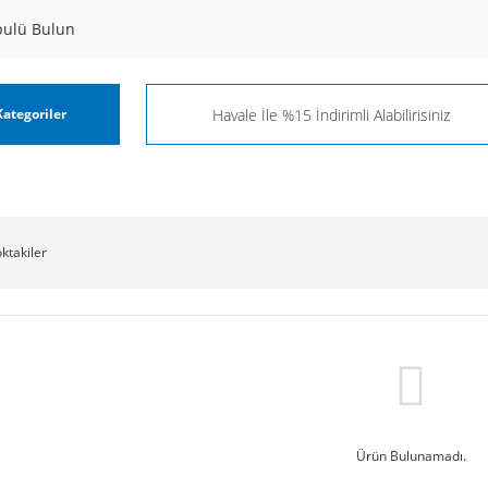
pulü Bulun
ategoriler
oktakiler
Ürün Bulunamadı.