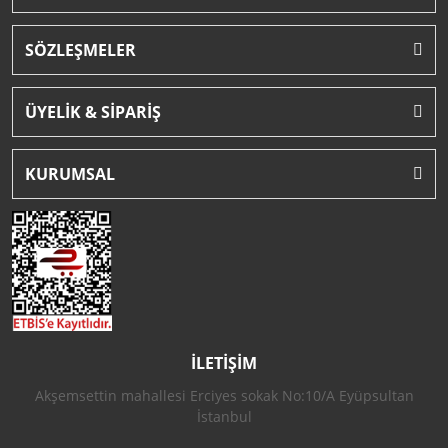
SÖZLEŞMELER
ÜYELİK & SİPARİŞ
KURUMSAL
İLETİŞİM
Akşemsettin mahallesi Erciyes sokak No:10/A Eyüpsultan
İstanbul