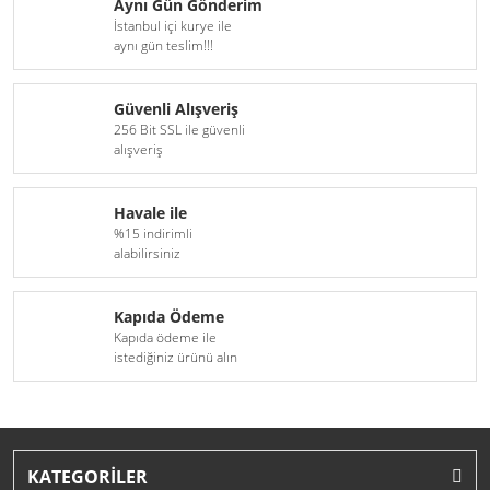
Aynı Gün Gönderim
İstanbul içi kurye ile
aynı gün teslim!!!
Güvenli Alışveriş
256 Bit SSL ile güvenli
alışveriş
Havale ile
%15 indirimli
alabilirsiniz
Kapıda Ödeme
Kapıda ödeme ile
istediğiniz ürünü alın
KATEGORİLER