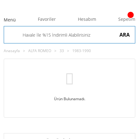
Favoriler
Hesabım
Sepetim
Menü
ARA
Anasayfa
ALFA ROMEO
33
1983-1990
Ürün Bulunamadı.