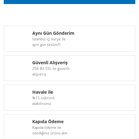
Aynı Gün Gönderim
İstanbul içi kurye ile
aynı gün teslim!!!
Güvenli Alışveriş
256 Bit SSL ile güvenli
alışveriş
Havale ile
%15 indirimli
alabilirsiniz
Kapıda Ödeme
Kapıda ödeme ile
istediğiniz ürünü alın