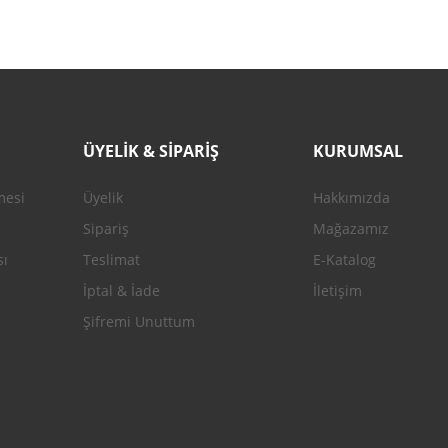
ÜYELİK & SİPARİŞ
KURUMSAL
mesi
Üyelik
Hakkımızda
Gönder
Sipariş
Mağazamız
sı
Teslimat
E-Katalog
İptal & İade
İletişim
Şifremi Unuttum