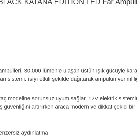
LACK KATANA EDITION LED Far Ampulü
mpulleri, 30.000 lümen’e ulaşan üstün ışık gücüyle kara
n sistemi, ısıyı etkili şekilde dağıtarak ampulün verimlili
raç modeline sorunsuz uyum sağlar. 12V elektrik sistemi
rüş güvenliğini artırırken araca modern ve dikkat çekici bi
benzersiz aydınlatma