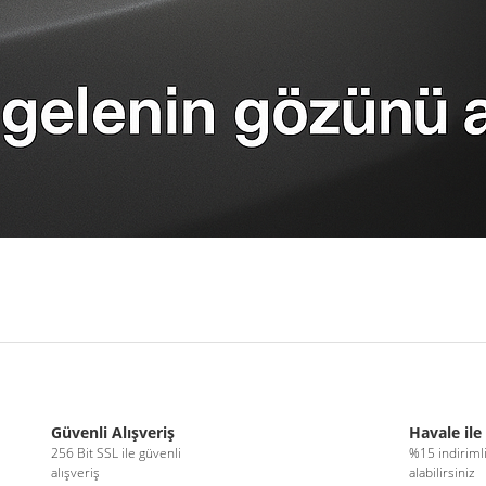
r konularda yetersiz gördüğünüz noktaları öneri formunu kullanarak tarafımıza 
Bu ürüne ilk yorumu siz yapın!
Güvenli Alışveriş
Havale ile
256 Bit SSL ile güvenli
%15 indiriml
alışveriş
alabilirsiniz
Yorum Yaz