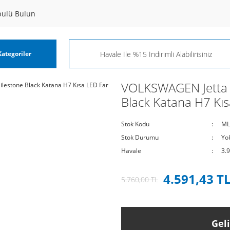
pulü Bulun
ategoriler
VOLKSWAGEN Jetta 2
Black Katana H7 Kı
Stok Kodu
ML
Stok Durumu
Yo
Havale
3.
4.591,43 T
5.760,00 TL
Gel