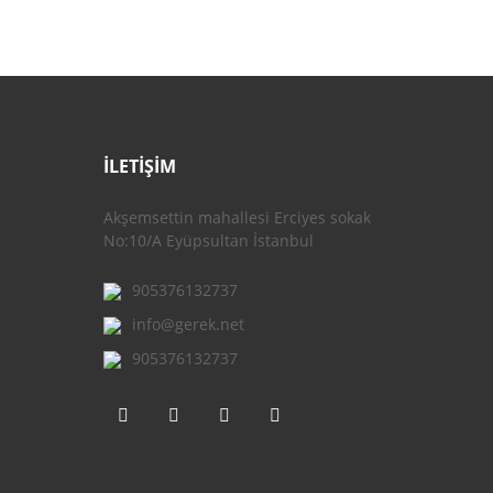
İLETİŞİM
Akşemsettin mahallesi Erciyes sokak
No:10/A Eyüpsultan İstanbul
905376132737
info@gerek.net
905376132737