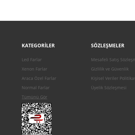
Ürün bilgilerinde hatalar bulunuyor.
Ürün fiyatı diğer sitelerden daha pahalı.
Bu ürüne benzer farklı alternatifler olmalı.
KATEGORİLER
SÖZLEŞMELER
Led Farlar
Mesafeli Satış Sözleş
Xenon Farlar
Gizlilik ve Güvenlik
Araca Özel Farlar
Kişisel Veriler Politika
Normal Farlar
Üyelik Sözleşmesi
Tümünü Gör