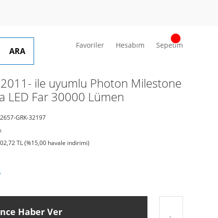
Favoriler
Hesabım
Sepetim
ARA
011- ile uyumlu Photon Milestone
sa LED Far 30000 Lümen
2657-GRK-32197
k
902,72 TL (%15,00 havale indirimi)
L
ince Haber Ver