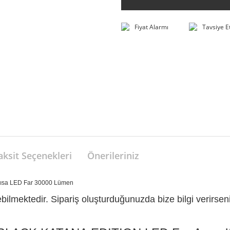
Fiyat Alarmı
Tavsiye E
aksit Seçenekleri
Önerileriniz
Kısa LED Far 30000 Lümen
ilmektedir. Sipariş oluşturduğunuzda bize bilgi verirseniz