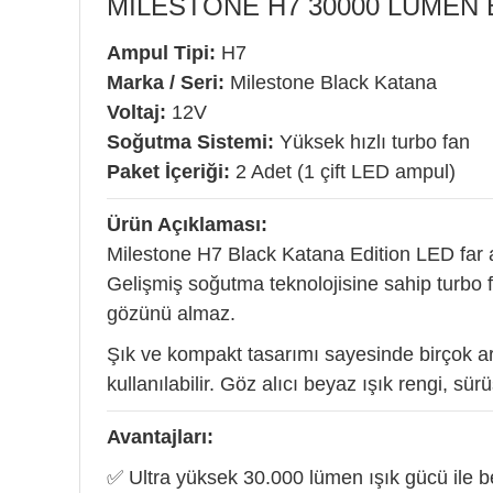
MILESTONE H7 30000 LUMEN B
Ampul Tipi:
H7
Marka / Seri:
Milestone Black Katana
Voltaj:
12V
Soğutma Sistemi:
Yüksek hızlı turbo fan
Paket İçeriği:
2 Adet (1 çift LED ampul)
Ürün Açıklaması:
Milestone H7 Black Katana Edition LED far a
Gelişmiş soğutma teknolojisine sahip turbo fa
gözünü almaz.
Şık ve kompakt tasarımı sayesinde birçok a
kullanılabilir. Göz alıcı beyaz ışık rengi, sü
Avantajları:
✅ Ultra yüksek 30.000 lümen ışık gücü ile 