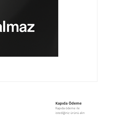
iletebilirsiniz.
Kapıda Ödeme
i
Kapıda ödeme ile
istediğiniz ürünü alın