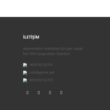
İLETİŞİM
Akşemsettin mahallesi Erciyes sokak
No:10/A Eyüpsultan İstanbul
905376132737
info@gerek.net
905376132737