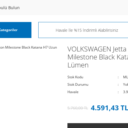
pulü Bulun
ategoriler
VOLKSWAGEN Jetta 
Milestone Black Ka
Lümen
Stok Kodu
ML
Stok Durumu
Yo
Havale
3.
4.591,43 T
5.760,00 TL