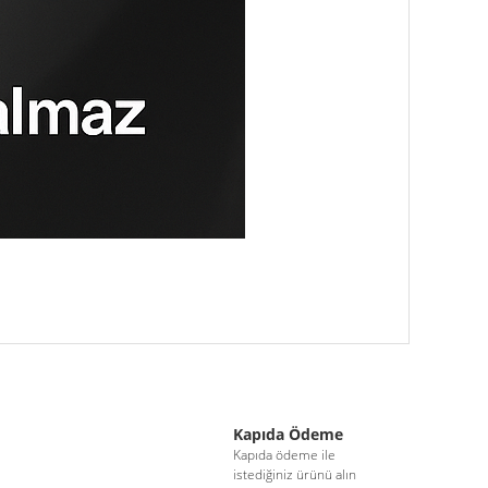
iletebilirsiniz.
Kapıda Ödeme
i
Kapıda ödeme ile
istediğiniz ürünü alın