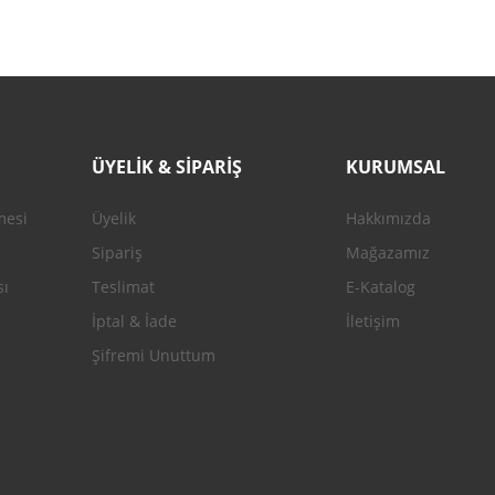
ÜYELİK & SİPARİŞ
KURUMSAL
mesi
Üyelik
Hakkımızda
Gönder
Sipariş
Mağazamız
sı
Teslimat
E-Katalog
İptal & İade
İletişim
Şifremi Unuttum