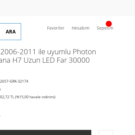
Favoriler
Hesabım
Sepetim
ARA
2006-2011 ile uyumlu Photon
tana H7 Uzun LED Far 30000
2657-GRK-32174
k
902,72 TL (%15,00 havale indirimi)
L