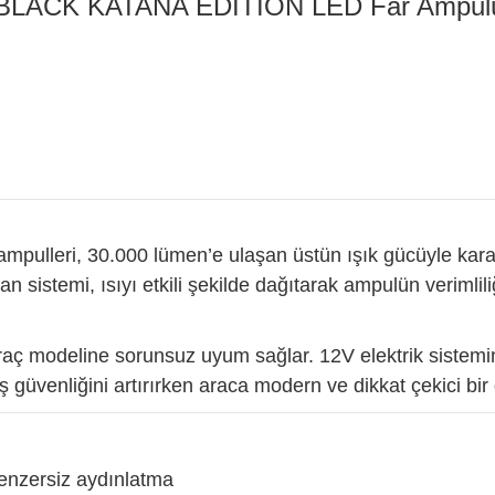
LACK KATANA EDITION LED Far Ampulü
mpulleri, 30.000 lümen’e ulaşan üstün ışık gücüyle kara
n sistemi, ısıyı etkili şekilde dağıtarak ampulün verimlili
raç modeline sorunsuz uyum sağlar. 12V elektrik sistemi
rüş güvenliğini artırırken araca modern ve dikkat çekici bi
benzersiz aydınlatma