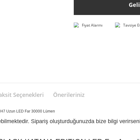
Gel
Fiyat Alarmı
Tavsiye E
aksit Seçenekleri
Önerileriniz
a H7 Uzun LED Far 30000 Lümen
ilmektedir. Sipariş oluşturduğunuzda bize bilgi verirseniz