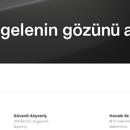
r konularda yetersiz gördüğünüz noktaları öneri formunu kullanarak tarafımıza 
Bu ürüne ilk yorumu siz yapın!
Güvenli Alışveriş
Havale ile
256 Bit SSL ile güvenli
%15 indiriml
alışveriş
alabilirsiniz
Yorum Yaz