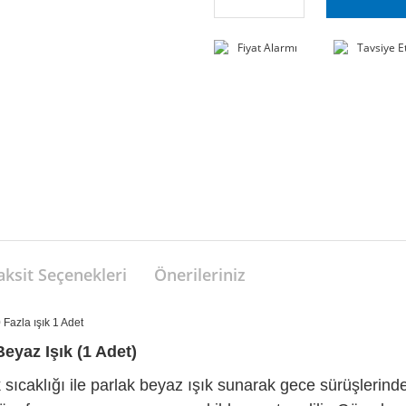
Fiyat Alarmı
Tavsiye E
aksit Seçenekleri
Önerileriniz
azla ışık 1 Adet
yaz Işık (1 Adet)
ıcaklığı ile parlak beyaz ışık sunarak gece sürüşlerind