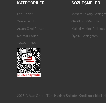
KATEGORİLER
SÖZLEŞMELER
Led Farlar
Mesafeli Satış Sözleşm
Xenon Farlar
Gizlilik ve Güvenlik
Araca Özel Farlar
Kişisel Veriler Politikası
Normal Farlar
Üyelik Sözleşmesi
Tümünü Gör
2025 © Alas Grup | Tüm Hakları Saklıdır. Kredi kartı bilgileri