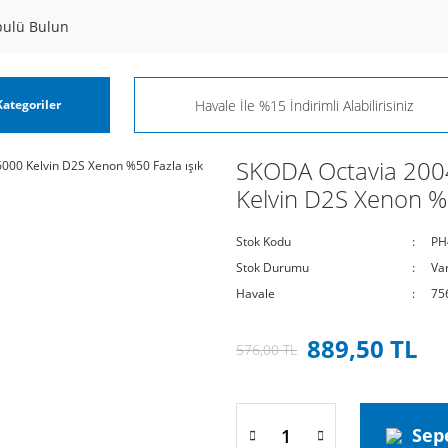
pulü Bulun
ategoriler
SKODA Octavia 200
Kelvin D2S Xenon %5
Stok Kodu
PH
Stok Durumu
Va
Havale
75
889,50 TL
576,00 TL
Sep