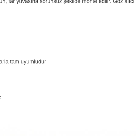
ürün, far yuvasına sorunsuz şekilde monte edilir. Göz alı
larla tam uyumludur
k