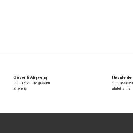
konularda yetersiz gördüğünüz noktaları öneri formunu kullanarak tarafımıza ile
Bu ürüne ilk yorumu siz yapın!
Güvenli Alışveriş
Havale ile
256 Bit SSL ile güvenli
%15 indirimli
alışveriş
alabilirsiniz
Yorum Yaz