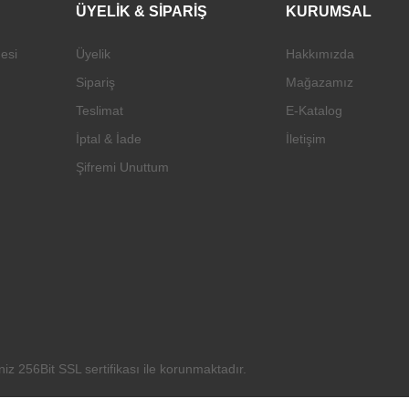
ÜYELİK & SİPARİŞ
KURUMSAL
esi
Üyelik
Hakkımızda
Gönder
Sipariş
Mağazamız
Teslimat
E-Katalog
İptal & İade
İletişim
Şifremi Unuttum
niz 256Bit SSL sertifikası ile korunmaktadır.