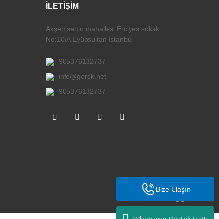
İLETİŞİM
Akşemsettin mahallesi Erciyes sokak
No:10/A Eyüpsultan İstanbul
905376132737
info@gerek.net
905376132737
Bize Ulaşın
Whatsapp Destek Hattı