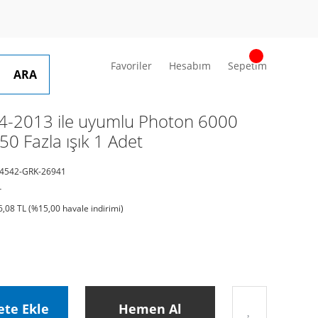
Favoriler
Hesabım
Sepetim
ARA
4-2013 ile uyumlu Photon 6000
0 Fazla ışık 1 Adet
4542-GRK-26941
r
6,08 TL (%15,00 havale indirimi)
ete Ekle
Hemen Al