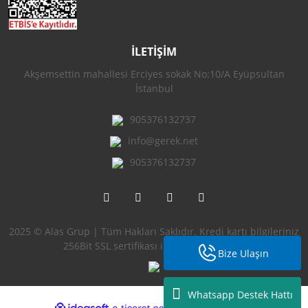
İLETİŞİM
Akşemsettin mahallesi Erciyes sokak No:10/A Eyüpsultan
İstanbul
905376132737
info@gerek.net
905376132737
2025 © Alas Grup | Tüm Hakları Saklıdır. Kredi kartı bilgileriniz
256Bit SSL sertifikası ile korunmaktadır.
Bize Ulaşın
Whatsapp Destek Hattı