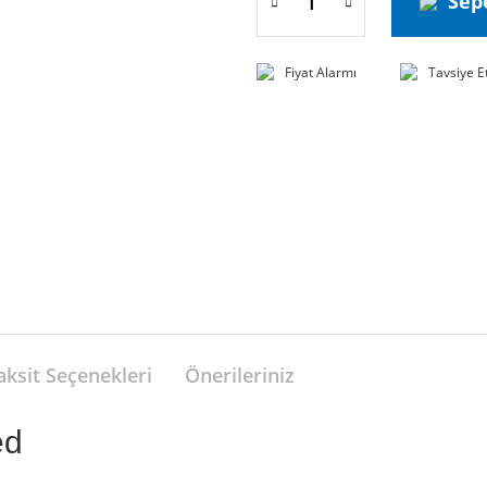
Sep
Fiyat Alarmı
Tavsiye E
aksit Seçenekleri
Önerileriniz
ed