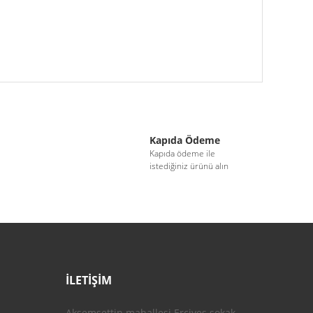
iletebilirsiniz.
Kapıda Ödeme
i
Kapıda ödeme ile
istediğiniz ürünü alın
İLETİŞİM
Akşemsettin mahallesi Erciyes sokak