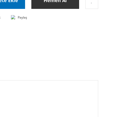
ete Ekle
Hemen Al
t
Paylaş