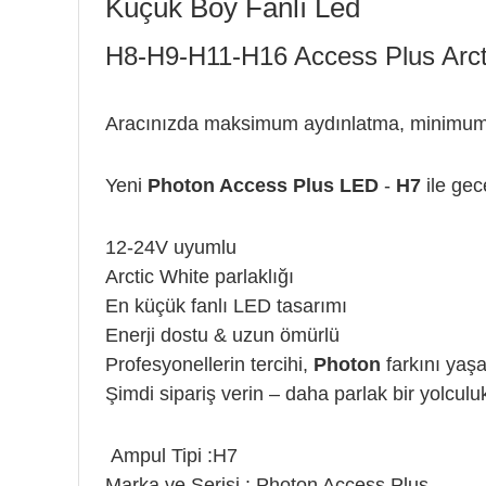
Küçük Boy Fanlı Led
H8-H9-H11-H16 Access Plus Arct
Aracınızda maksimum aydınlatma, minimum e
Yeni
Photon Access Plus LED
-
H7
ile gec
12-24V uyumlu
Arctic White parlaklığı
En küçük fanlı LED tasarımı
Enerji dostu & uzun ömürlü
Profesyonellerin tercihi,
Photon
farkını yaşa
Şimdi sipariş verin – daha parlak bir yolculuk
Ampul Tipi :H7
Marka ve Serisi : Photon Access Plus