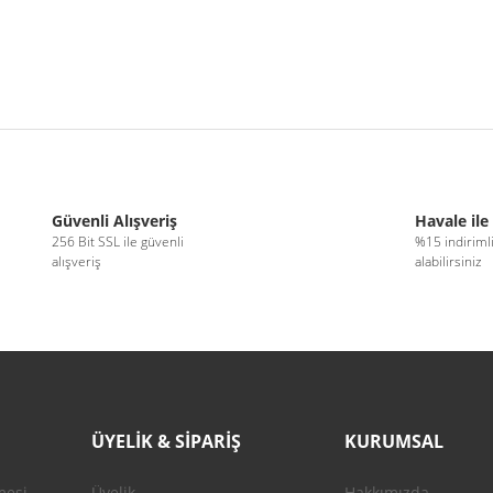
r konularda yetersiz gördüğünüz noktaları öneri formunu kullanarak tarafımıza 
Bu ürüne ilk yorumu siz yapın!
Güvenli Alışveriş
Havale ile
256 Bit SSL ile güvenli
%15 indiriml
alışveriş
alabilirsiniz
Yorum Yaz
ÜYELİK & SİPARİŞ
KURUMSAL
mesi
Üyelik
Hakkımızda