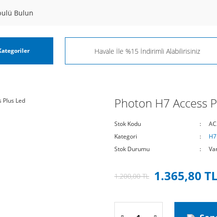
pulü Bulun
ategoriler
Photon H7 Access P
Stok Kodu
AC
Kategori
H7
Stok Durumu
Va
1.365,80 T
1.200,00 TL