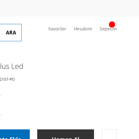
Favoriler
Hesabım
Sepetim
ARA
lus Led
2107-PO
r
L