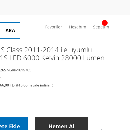
Favoriler
Hesabım
Sepetim
ARA
 Class 2011-2014 ile uyumlu
D1S LED 6000 Kelvin 28000 Lümen
2657-GRK-1619705
r
366,00 TL (%15,00 havale indirimi)
L
ete Ekle
Hemen Al