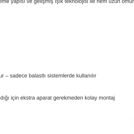
eme yapısı ve gelişmiş ışık teknolojisi ile hem uzun ömü
 – sadece balastlı sistemlerde kullanılır
andığı için ekstra aparat gerekmeden kolay montaj