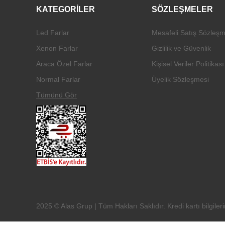
KATEGORİLER
SÖZLEŞMELER
Led Farlar
Mesafeli Satış Sözleşm
Xenon Farlar
Gizlilik ve Güvenlik
Araca Özel Farlar
Kişisel Veriler Politikası
Normal Farlar
Üyelik Sözleşmesi
Tümünü Gör
2025 © Alas Grup | Tüm Hakları Saklıdır. Kredi kartı bilgileri