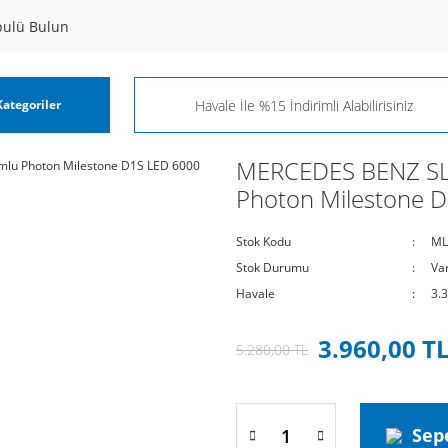
pulü Bulun
ategoriler
MERCEDES BENZ SLS
Photon Milestone 
Stok Kodu
ML
Stok Durumu
Va
Havale
3.
3.960,00 T
5.280,00 TL
Sep