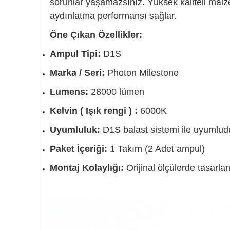
sorunlar yaşamazsınız. Yüksek kaliteli malz
aydınlatma performansı sağlar.
Öne Çıkan Özellikler:
Ampul Tipi:
D1S
Marka / Seri:
Photon Milestone
Lumens:
28000 lümen
Kelvin ( Işık rengi ) :
6000K
Uyumluluk:
D1S balast sistemi ile uyumludur
Paket İçeriği:
1 Takım (2 Adet ampul)
Montaj Kolaylığı:
Orijinal ölçülerde tasarl