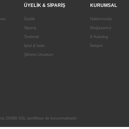
ÜYELİK & SİPARİŞ
KURUMSAL
esi
Üyelik
Hakkımızda
Gönder
Sipariş
Mağazamız
Teslimat
E-Katalog
İptal & İade
İletişim
Şifremi Unuttum
niz 256Bit SSL sertifikası ile korunmaktadır.