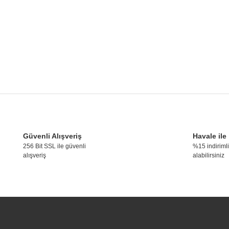
konularda yetersiz gördüğünüz noktaları öneri formunu kullanarak tarafımıza ile
Bu ürüne ilk yorumu siz yapın!
Güvenli Alışveriş
Havale ile
256 Bit SSL ile güvenli
%15 indirimli
alışveriş
alabilirsiniz
Yorum Yaz