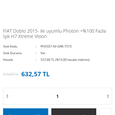
FIAT Doblo 2015- ile uyumlu Photon +%100 Fazla
Işık H7 Xtreme Vision
Stok Kodu
PH5507-XV-GRK-7573
Stok Durumu
Var
Havale
537,68 TL (%15,00 havale indirimi)
632,57 TL
576,00 TL