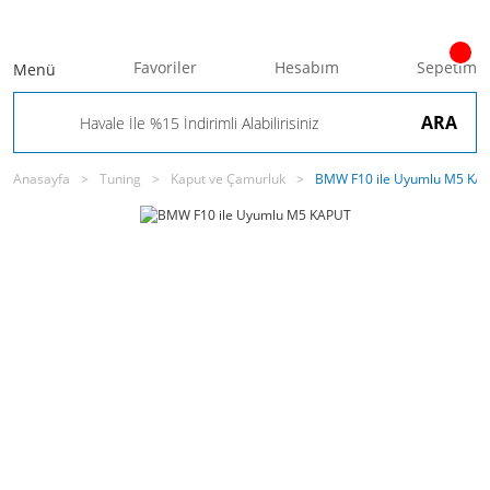
Favoriler
Hesabım
Sepetim
Menü
ARA
Anasayfa
Tuning
Kaput ve Çamurluk
BMW F10 ile Uyumlu M5 KA