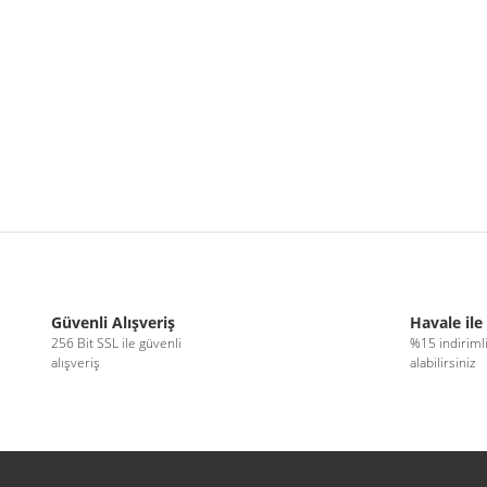
r konularda yetersiz gördüğünüz noktaları öneri formunu kullanarak tarafımıza 
Bu ürüne ilk yorumu siz yapın!
Güvenli Alışveriş
Havale ile
256 Bit SSL ile güvenli
%15 indiriml
alışveriş
alabilirsiniz
Yorum Yaz