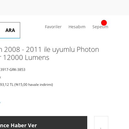
Favoriler
Hesabım
Sepetim
ARA
 2008 - 2011 ile uyumlu Photon
ar 12000 Lumens
3917-GRK-3853
k
393,12 TL (%15,00 havale indirimi)
L
ince Haber Ver