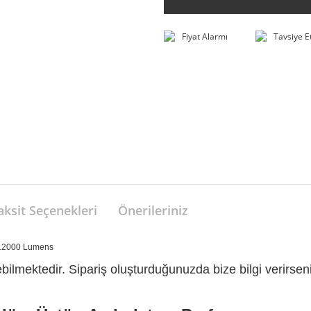
Fiyat Alarmı
Tavsiye E
aksit Seçenekleri
Önerileriniz
 12000 Lumens
ilmektedir. Sipariş oluşturduğunuzda bize bilgi verirseniz