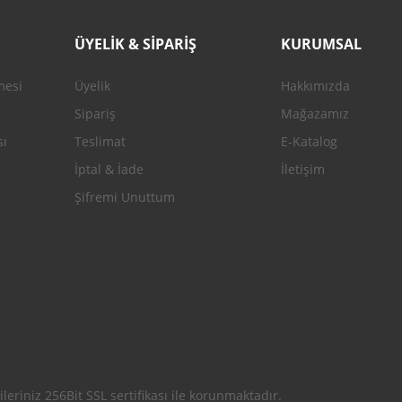
ÜYELİK & SİPARİŞ
KURUMSAL
mesi
Üyelik
Hakkımızda
Gönder
Sipariş
Mağazamız
sı
Teslimat
E-Katalog
İptal & İade
İletişim
Şifremi Unuttum
leriniz 256Bit SSL sertifikası ile korunmaktadır.