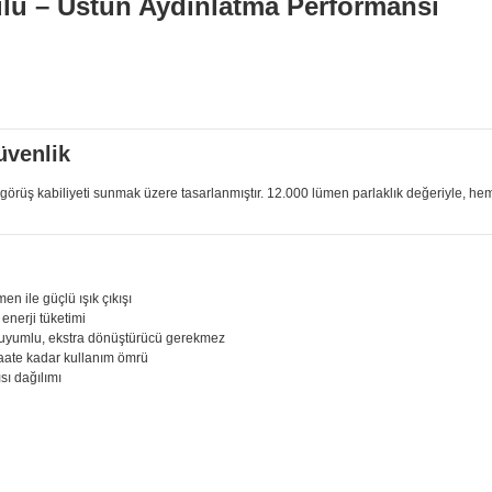
ü – Üstün Aydınlatma Performansı
üvenlik
üş kabiliyeti sunmak üzere tasarlanmıştır. 12.000 lümen parlaklık değeriyle, hem k
 ile güçlü ışık çıkışı
nerji tüketimi
 uyumlu, ekstra dönüştürücü gerekmez
aate kadar kullanım ömrü
sı dağılımı