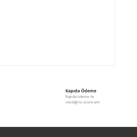
iletebilirsiniz.
Kapıda Ödeme
i
Kapıda ödeme ile
istediğiniz ürünü alın