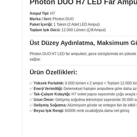
Photon DUO H7 LED Far Ampul
Ampul Tipi:
H7
Marka / Seri:
Photon DUO
Paket İçeriği:
1 Takım (2 Adet LED Ampul)
Toplam Işık Gücü:
12.000 Lümen (Çift Ampul)
Üst Düzey Aydınlatma, Maksimum G
Photon DUO H7 LED far ampulleri, gece sürüşlerinde en yüksek gör
sağlar.
Ürün Özellikleri:
✅
Yüksek Parlaklık:
6.000 lümen x 2 ampul = Toplam 12.000 lümen
✅
Enerji Verimliliği:
Geleneksel halojen ampullere göre daha az e
✅
Tak-Çalıştır Kolaylığı:
H7 soket yapısı sayesinde çoğu araçla
✅
Uzun Ömür:
Gelişmiş soğutma teknolojisi sayesinde 30.000 s
✅
Gelişmiş Soğutma:
Alüminyum gövde ve entegre fan ile etkili ı
✅
Beyaz Işık Rengi:
6000K renk sıcaklığıyla daha net görüş