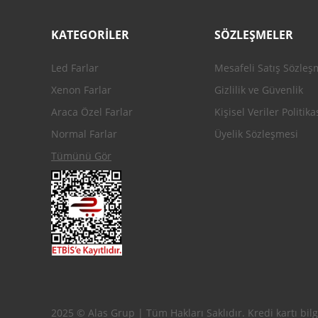
KATEGORİLER
SÖZLEŞMELER
Led Farlar
Mesafeli Satış Sözleş
Xenon Farlar
Gizlilik ve Güvenlik
Araca Özel Farlar
Kişisel Veriler Politika
Normal Farlar
Üyelik Sözleşmesi
Tümünü Gör
2025 © Alas Grup | Tüm Hakları Saklıdır. Kredi kartı bilgi