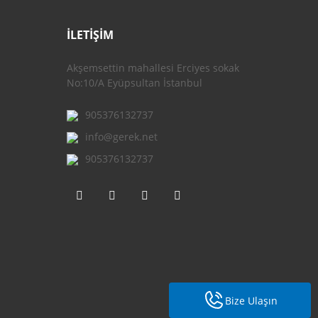
İLETİŞİM
Akşemsettin mahallesi Erciyes sokak
No:10/A Eyüpsultan İstanbul
905376132737
info@gerek.net
905376132737
Bize Ulaşın