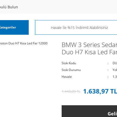
pulü Bulun
ategoriler
BMW 3 Series Sedan
Duo H7 Kısa Led F
Stok Kodu
DU
Stok Durumu
Yo
Havale
1.
1.638,97 T
1.440,00 TL
Gel