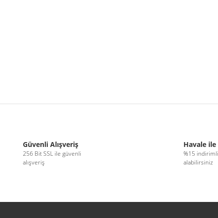
r konularda yetersiz gördüğünüz noktaları öneri formunu kullanarak tarafımıza 
Bu ürüne ilk yorumu siz yapın!
Güvenli Alışveriş
Havale ile
256 Bit SSL ile güvenli
%15 indiriml
alışveriş
alabilirsiniz
Yorum Yaz