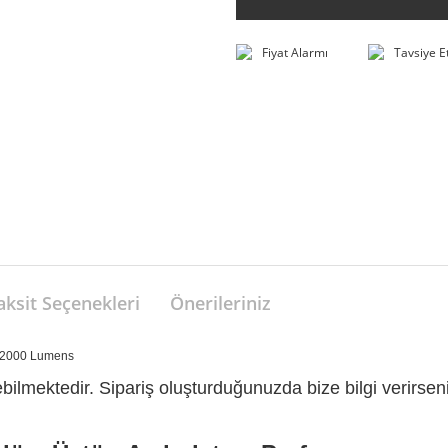
Fiyat Alarmı
Tavsiye E
aksit Seçenekleri
Önerileriniz
 12000 Lumens
ilmektedir. Sipariş oluşturduğunuzda bize bilgi verirseniz