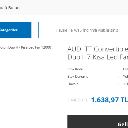
pulü Bulun
ategoriler
AUDI TT Convertibl
Duo H7 Kısa Led F
Stok Kodu
DU
Stok Durumu
Yo
Havale
1.
1.638,97 T
1.440,00 TL
Gel