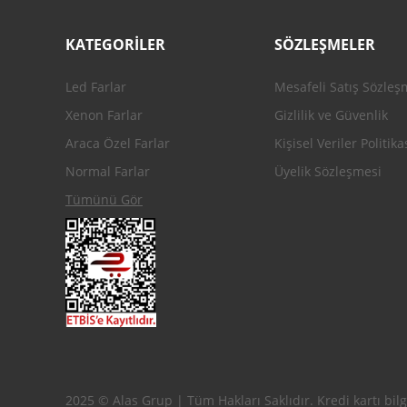
KATEGORİLER
SÖZLEŞMELER
Led Farlar
Mesafeli Satış Sözleş
Xenon Farlar
Gizlilik ve Güvenlik
Araca Özel Farlar
Kişisel Veriler Politika
Normal Farlar
Üyelik Sözleşmesi
Tümünü Gör
2025 © Alas Grup | Tüm Hakları Saklıdır. Kredi kartı bilgi