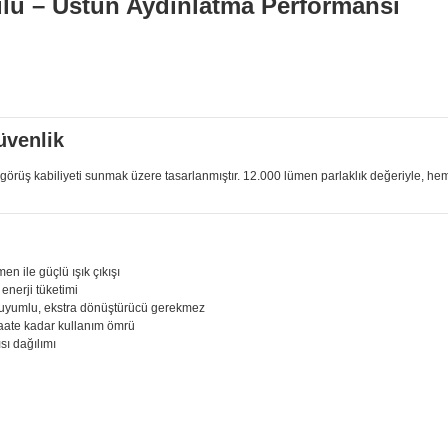
ü – Üstün Aydınlatma Performansı
üvenlik
üş kabiliyeti sunmak üzere tasarlanmıştır. 12.000 lümen parlaklık değeriyle, hem k
 ile güçlü ışık çıkışı
nerji tüketimi
 uyumlu, ekstra dönüştürücü gerekmez
aate kadar kullanım ömrü
sı dağılımı