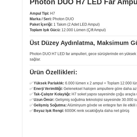
Photon DUO H7 LED Far Ampul
Ampul Tipi:
H7
Marka / Seri:
Photon DUO
Paket İçeriği:
1 Takım (2 Adet LED Ampul)
Toplam Işık Gücü:
12.000 Lümen (Çift Ampul)
Üst Düzey Aydınlatma, Maksimum G
Photon DUO H7 LED far ampulleri, gece sürüşlerinde en yüksek gör
sağlar.
Ürün Özellikleri:
✅
Yüksek Parlaklık:
6.000 lümen x 2 ampul = Toplam 12.000 lümen
✅
Enerji Verimliliği:
Geleneksel halojen ampullere göre daha az e
✅
Tak-Çalıştır Kolaylığı:
H7 soket yapısı sayesinde çoğu araçla
✅
Uzun Ömür:
Gelişmiş soğutma teknolojisi sayesinde 30.000 s
✅
Gelişmiş Soğutma:
Alüminyum gövde ve entegre fan ile etkili ı
✅
Beyaz Işık Rengi:
6000K renk sıcaklığıyla daha net görüş