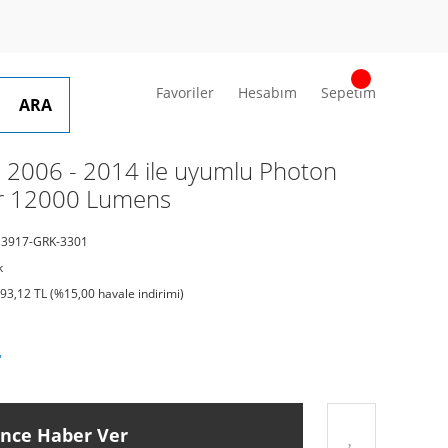
Favoriler
Hesabım
Sepetim
ARA
e 2006 - 2014 ile uyumlu Photon
ar 12000 Lumens
3917-GRK-3301
k
393,12 TL (%15,00 havale indirimi)
L
ince Haber Ver