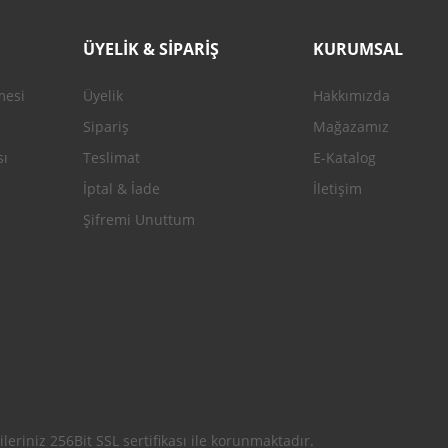
ÜYELİK & SİPARİŞ
KURUMSAL
mesi
Üyelik
Hakkımızda
Gönder
Sipariş
Mağazamız
sı
Teslimat
E-Katalog
İptal & İade
İletişim
Şifremi Unuttum
leriniz 256Bit SSL sertifikası ile korunmaktadır.