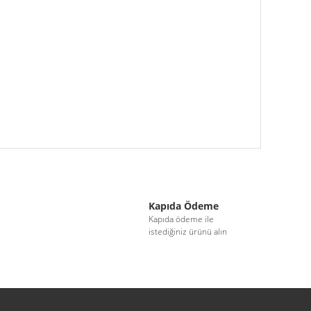
iletebilirsiniz.
Kapıda Ödeme
i
Kapıda ödeme ile
istediğiniz ürünü alın