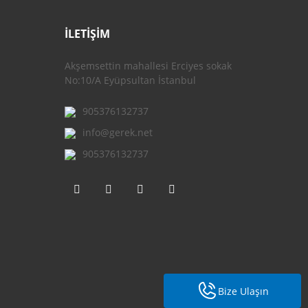
İLETİŞİM
Akşemsettin mahallesi Erciyes sokak
No:10/A Eyüpsultan İstanbul
905376132737
info@gerek.net
905376132737
Bize Ulaşın