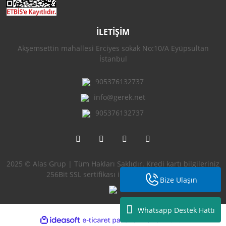
İLETİŞİM
Akşemsettin mahallesi Erciyes sokak No:10/A Eyüpsultan
İstanbul
905376132737
info@gerek.net
905376132737
2025 © Alas Grup | Tüm Hakları Saklıdır. Kredi kartı bilgileriniz
256Bit SSL sertifikası ile korunmaktadır.
Bize Ulaşın
Whatsapp Destek Hattı
ile
ideasoft
e-