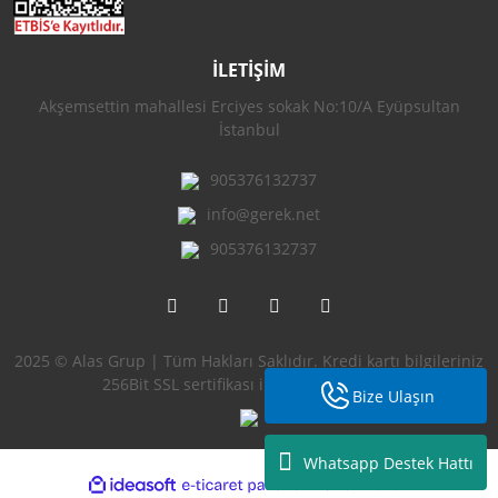
İLETİŞİM
Akşemsettin mahallesi Erciyes sokak No:10/A Eyüpsultan
İstanbul
905376132737
info@gerek.net
905376132737
2025 © Alas Grup | Tüm Hakları Saklıdır. Kredi kartı bilgileriniz
256Bit SSL sertifikası ile korunmaktadır.
Bize Ulaşın
Whatsapp Destek Hattı
ile
ideasoft
e-