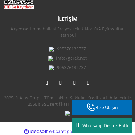
İLETİŞİM
Akşemsettin mahallesi Erciyes sokak No:10/A Eyüpsultan
İstanbul
905376132737
info@gerek.net
905376132737
2025 © Alas Grup | Tüm Hakları Saklıdır. Kredi kartı bilgileriniz
256Bit SSL sertifikası ile korunmaktadır.
Bize Ulaşın
Whatsapp Destek Hattı
ile
ideasoft
e-