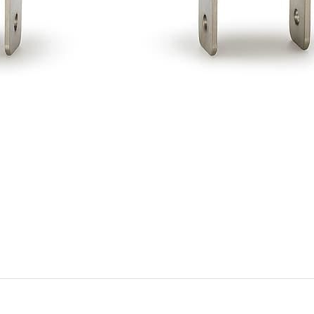
r konularda yetersiz gördüğünüz noktaları öneri formunu kullanarak tarafımıza 