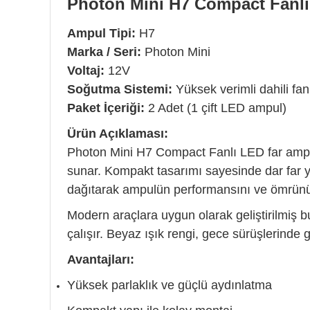
Photon Mini H7 Compact Fanlı
Ampul Tipi:
H7
Marka / Seri:
Photon Mini
Voltaj:
12V
Soğutma Sistemi:
Yüksek verimli dahili fan
Paket İçeriği:
2 Adet (1 çift LED ampul)
Ürün Açıklaması:
Photon Mini H7 Compact Fanlı LED far ampul
sunar. Kompakt tasarımı sayesinde dar far yuv
dağıtarak ampulün performansını ve ömrünü a
Modern araçlara uygun olarak geliştirilmiş 
çalışır. Beyaz ışık rengi, gece sürüşlerinde 
Avantajları:
Yüksek parlaklık ve güçlü aydınlatma