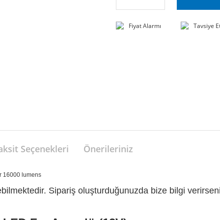
Fiyat Alarmı
Tavsiye E
aksit Seçenekleri
Önerileriniz
r 16000 lumens
ilmektedir. Sipariş oluşturduğunuzda bize bilgi verirseniz