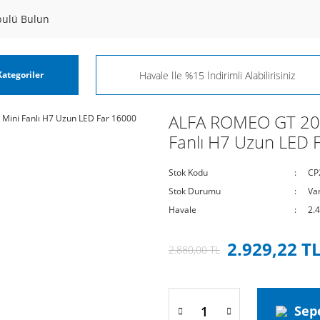
pulü Bulun
ategoriler
ALFA ROMEO GT 200
Fanlı H7 Uzun LED 
Stok Kodu
CP
Stok Durumu
Va
Havale
2.
2.929,22 T
2.880,00 TL
Sep