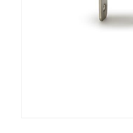
Bu ürünün fiyat bilgisi, resim, ürün açıklamalarında ve diğe
Görüş ve önerileriniz için teşekkür ederiz.