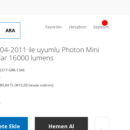
Favoriler
Hesabım
Sepetim
ARA
4-2011 ile uyumlu Photon Mini
Far 16000 lumens
2317-GRK-1346
r
489,84 TL (%15,00 havale indirimi)
L
ete Ekle
Hemen Al