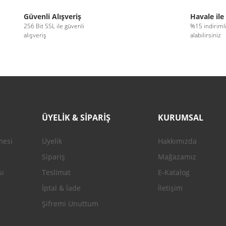
Bu ürüne ilk yorumu siz yapın!
Güvenli Alışveriş
Havale ile
256 Bit SSL ile güvenli
%15 indiriml
alışveriş
alabilirsiniz
Yorum Yaz
ÜYELİK & SİPARİŞ
KURUMSAL
mesi
Üyelik
Hakkımızda
Gönder
Sipariş
Mağazamız
sı
Teslimat
E-Katalog
İptal & İade
İletişim
Şifremi Unuttum