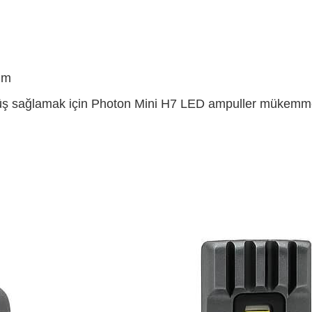
üm
ş sağlamak için Photon Mini H7 LED ampuller mükemmel b