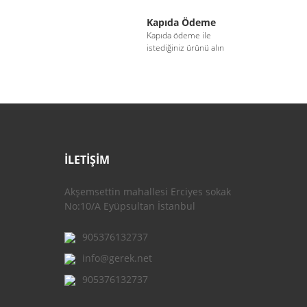
Kapıda Ödeme
i
Kapıda ödeme ile
istediğiniz ürünü alın
İLETİŞİM
Akşemsettin mahallesi Erciyes sokak
No:10/A Eyüpsultan İstanbul
905376132737
info@gerek.net
905376132737