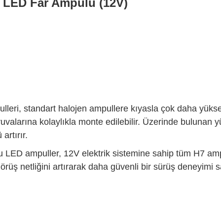
 LED Far Ampulü (12V)
leri, standart halojen ampullere kıyasla çok daha yük
alarına kolaylıkla monte edilebilir. Üzerinde bulunan yüks
rtırır.
bu LED ampuller, 12V elektrik sistemine sahip tüm H7 am
görüş netliğini artırarak daha güvenli bir sürüş deneyimi s