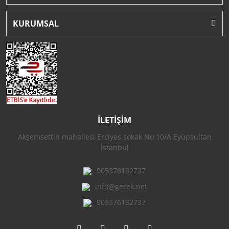
KURUMSAL
İLETİŞİM
Akşemsettin mahallesi Erciyes sokak No:10/A Eyüpsultan
İstanbul
905376132737
info@gerek.net
905376132737