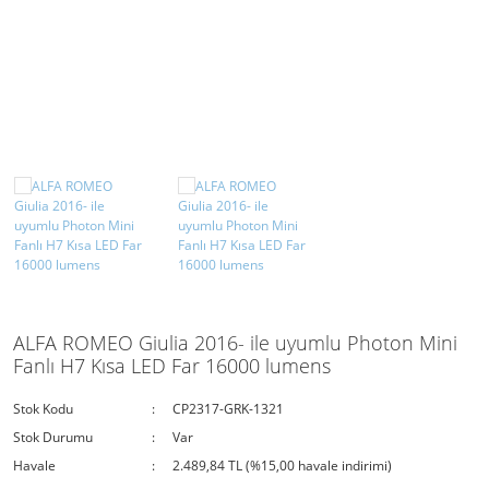
H16
D6S Xenon Serisi
H18
D8S Xenon Serisi
H27(881)
9005(HB3)
9006(HB4)
9012(HIR2)
D1S
ALFA ROMEO Giulia 2016- ile uyumlu Photon Mini
D1R
Fanlı H7 Kısa LED Far 16000 lumens
D2S
Stok Kodu
CP2317-GRK-1321
D2R
Stok Durumu
Var
Havale
2.489,84 TL (%15,00 havale indirimi)
D3S