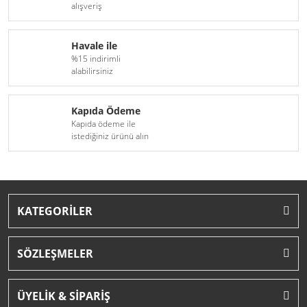
alışveriş
Havale ile
%15 indirimli
alabilirsiniz
Kapıda Ödeme
Kapıda ödeme ile
istediğiniz ürünü alın
KATEGORİLER
SÖZLEŞMELER
ÜYELİK & SİPARİŞ