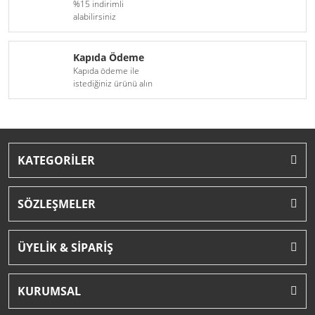
%15 indirimli
alabilirsiniz
Kapıda Ödeme
Kapıda ödeme ile
istediğiniz ürünü alın
KATEGORİLER
SÖZLEŞMELER
ÜYELİK & SİPARİŞ
KURUMSAL