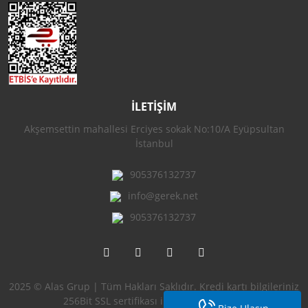
İLETİŞİM
Akşemsettin mahallesi Erciyes sokak No:10/A Eyüpsultan
İstanbul
905376132737
info@gerek.net
905376132737
2025 © Alas Grup | Tüm Hakları Saklıdır. Kredi kartı bilgileriniz
256Bit SSL sertifikası ile korunmaktadır.