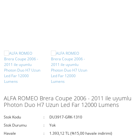
H16
D6S Xenon Serisi
H18
D8S Xenon Serisi
H27(881)
9005(HB3)
9006(HB4)
9012(HIR2)
D1S
ALFA ROMEO Brera Coupe 2006 - 2011 ile uyumlu
D1R
Photon Duo H7 Uzun Led Far 12000 Lumens
D2S
Stok Kodu
DU3917-GRK-1310
D2R
Stok Durumu
Yok
Havale
1.393,12 TL (%15,00 havale indirimi)
D3S